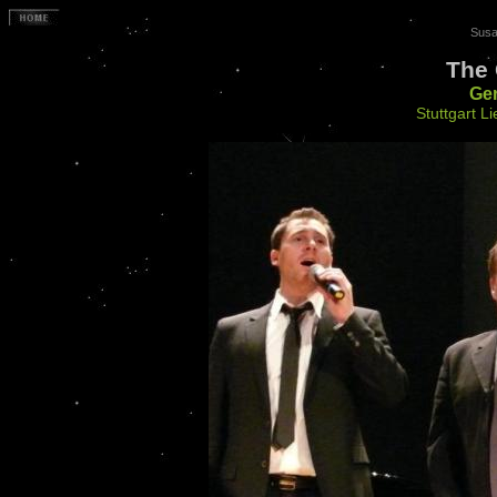
Susa
The 
Ge
Stuttgart Li