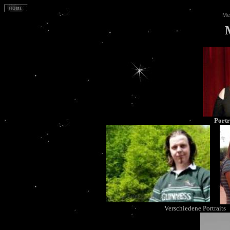
Me
Portr
Verschiedene Portraits