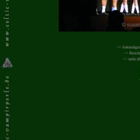
>> Ankündigun
>> Berich
>> mehr üb